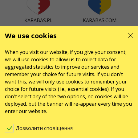
KARABAS.PL
KARABAS.COM
We use cookies
When you visit our website, if you give your consent,
KARABAS.CZ
KARABAS.DK
we will use cookies to allow us to collect data for
aggregated statistics to improve our services and
remember your choice for future visits. If you don't
want this, we will only use cookies to remember your
KARABAS.ES
choice for future visits (i.e., essential cookies). If you
don't select any of the two options, no cookies will be
deployed, but the banner will re-appear every time you
КОНТАКТИ
enter our website.
Є питання, побажання?
Дозволити сповіщення
Напишіть нам