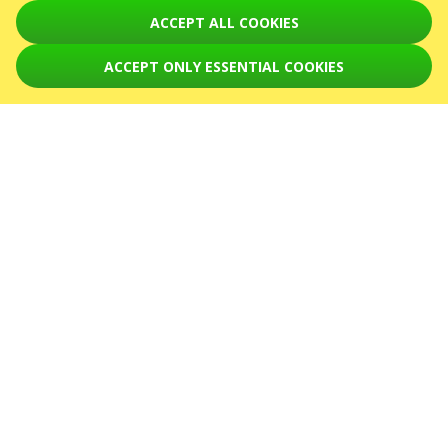
Увага! Обробка звернень здійснюється за допомогою електронної форми
ACCEPT ALL COOKIES
на сторінці
sale@karabas.pl
ACCEPT ONLY ESSENTIAL COOKIES
GO2SHOW SPÓŁKA Z O. O.
NIP: 6751768934, Numer KRS 0000987419
REGON: 522850125
ul. GĘSIA, 8/205, KRAKÓW, kod 31-535
ПОДІЇ
August 2026
September 2026
October 2026
November 2026
December 2026
February 2027
СЕРВІСИ
Карта сайту
ПРО НАС
Новини
Організаторам
Логотип для афіш та ЗМІ