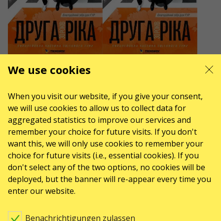
Dresden, Liveclub Tante
Hannover, Kulturzentrum
JU
Faust
39 - 45 EUR
39 - 45 EUR
We use cookies
23/10/2026
24/10/2026
20:00
20:00
Друга Ріка. Я Є! 30
Друга Ріка. Я Є! 30
років
років
When you visit our website, if you give your consent,
we will use cookies to allow us to collect data for
aggregated statistics to improve our services and
remember your choice for future visits. If you don't
Frankfurt am Main, Haus
want this, we will only use cookies to remember your
Sindlingen
Düsseldorf, KLUB KULB
choice for future visits (i.e., essential cookies). If you
39 - 45 EUR
39 - 45 EUR
don't select any of the two options, no cookies will be
deployed, but the banner will re-appear every time you
enter our website.
25/10/2026
25/10/2026
20:00
20:00
Друга Ріка. Я Є! 30
Вистава «Двоє на
Benachrichtigungen zulassen