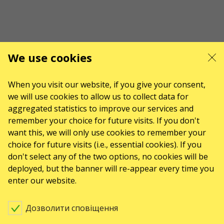
KARABAS.PL
KARABAS.COM
We use cookies
When you visit our website, if you give your consent,
KARABAS.CZ
KARABAS.DK
we will use cookies to allow us to collect data for
aggregated statistics to improve our services and
remember your choice for future visits. If you don't
want this, we will only use cookies to remember your
KARABAS.ES
choice for future visits (i.e., essential cookies). If you
don't select any of the two options, no cookies will be
deployed, but the banner will re-appear every time you
КОНТАКТИ
enter our website.
Є питання, побажання?
Дозволити сповіщення
Напишіть нам