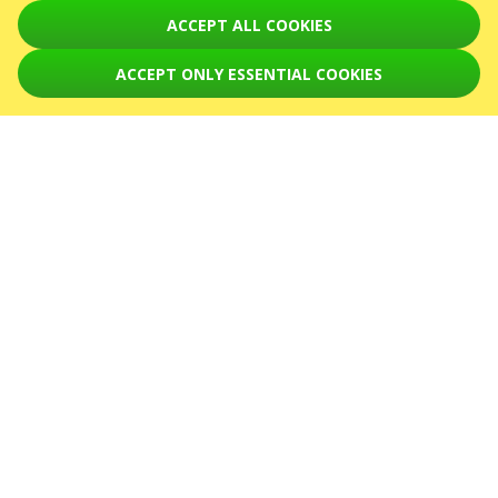
Увага! Обробка звернень здійснюється за допомогою електронної форми
ACCEPT ALL COOKIES
на сторінці
sale@karabas.pl
ACCEPT ONLY ESSENTIAL COOKIES
GO2SHOW SPÓŁKA Z O. O.
NIP: 6751768934, Numer KRS 0000987419
REGON: 522850125
ul. GĘSIA, 8/205, KRAKÓW, kod 31-535
ПОДІЇ
August 2026
September 2026
October 2026
November 2026
December 2026
February 2027
СЕРВІСИ
Карта сайту
ПРО НАС
Новини
Організаторам
Логотип для афіш та ЗМІ